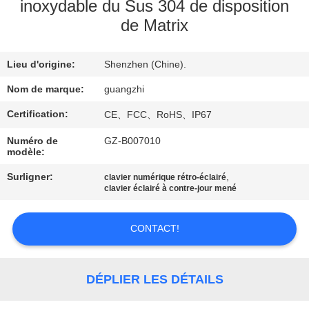
inoxydable du Sus 304 de disposition
de Matrix
CONTRÔLE
DE
Lieu d'origine:
Shenzhen (Chine).
QUALITÉ
Nom de marque:
guangzhi
CONTACTEZ-
Certification:
CE、FCC、RoHS、IP67
NOUS
Numéro de
GZ-B007010
modèle:
Surligner:
,
DEMANDEZ
clavier numérique rétro-éclairé
clavier éclairé à contre-jour mené
UNE
CITATION
CONTACT!
PLAN
DÉPLIER LES DÉTAILS
DU