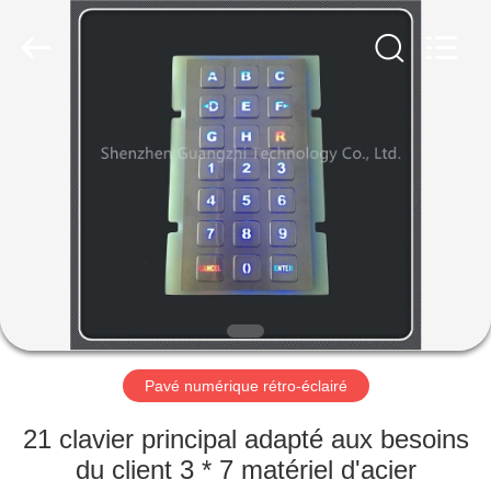
guangzhi
technology
co.,
ltd..
All
Rights
Reserved.
Developed
MAISON
by
ECER
PRODUITS
AU
SUJET
DE
NOUS
Pavé numérique rétro-éclairé
VISITE
21 clavier principal adapté aux besoins
D'USINE
du client 3 * 7 matériel d'acier