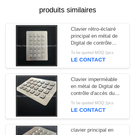
SITE
produits similaires
PRIVACY
Clavier rétro-éclairé
POLICY
principal en métal de
Digital de contrôle
d'accès de clavier
To be quoted MOQ:1pcs
numérique d'ODM 24
LE CONTACT
Clavier imperméable
en métal de Digital de
contrôle d'accès du
pavé IP65 numérique
To be quoted MOQ:1pcs
LE CONTACT
clavier principal en