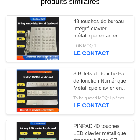
produits similaires
SITE
48 touches de bureau
PRIVACY
intégré clavier
POLICY
métallique en acier
inoxydable interface
FOB MOQ:1
USB GZ-B035013
LE CONTACT
8 Billets de touche Bar
de fonction Numérique
Métallique clavier en
acier inoxydable 304
To be quoted MOQ:1 pièces
Side Key Pinpad
LE CONTACT
PINPAD 40 touches
LED clavier métallique