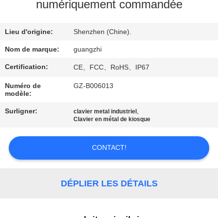
numériquement commandée
CONTRÔLE
Lieu d'origine:
Shenzhen (Chine).
DE
QUALITÉ
Nom de marque:
guangzhi
Certification:
CE、FCC、RoHS、IP67
CONTACTEZ-
Numéro de
GZ-B006013
modèle:
NOUS
Surligner:
,
clavier metal industriel
Clavier en métal de kiosque
DEMANDEZ
UNE
CONTACT!
CITATION
DÉPLIER LES DÉTAILS
PLAN
DU