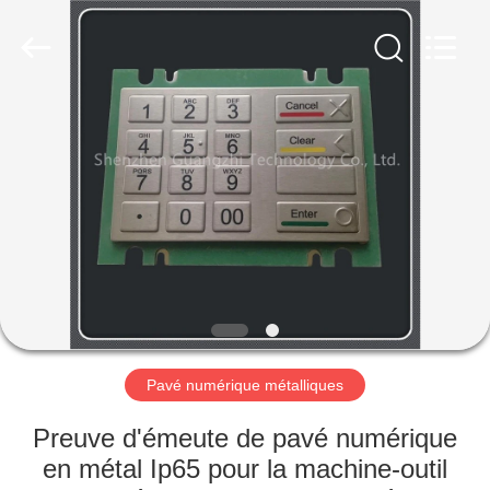
guangzhi
technology
co.,
ltd..
All
Rights
Reserved.
Developed
MAISON
by
ECER
PRODUITS
AU
SUJET
DE
NOUS
Pavé numérique métalliques
VISITE
Preuve d'émeute de pavé numérique
D'USINE
en métal Ip65 pour la machine-outil