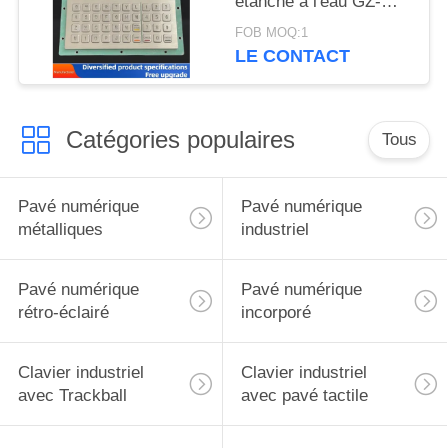
étanche à l'eau GZ-
C001055 R232
FOB MOQ:1
interface
LE CONTACT
Catégories populaires
Tous
Pavé numérique
Pavé numérique
métalliques
industriel
Pavé numérique
Pavé numérique
rétro-éclairé
incorporé
Clavier industriel
Clavier industriel
avec Trackball
avec pavé tactile