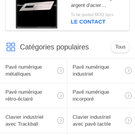
argent d'acier
inoxydable avec l'écran
To be quoted MOQ:1pcs
mené pour
LE CONTACT
l'équipement de
machines
Catégories populaires
Tous
Pavé numérique
Pavé numérique
métalliques
industriel
Pavé numérique
Pavé numérique
rétro-éclairé
incorporé
Clavier industriel
Clavier industriel
avec Trackball
avec pavé tactile