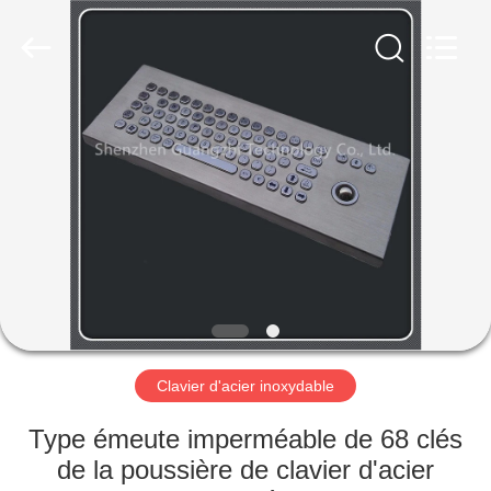
technology
co.,
ltd..
All
Rights
Reserved.
Developed
by
MAISON
ECER
PRODUITS
AU
SUJET
DE
NOUS
Clavier d'acier inoxydable
VISITE
Type émeute imperméable de 68 clés
D'USINE
de la poussière de clavier d'acier