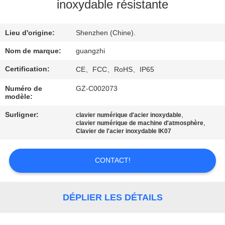
inoxydable résistante
CONTRÔLE
Lieu d'origine:
Shenzhen (Chine).
DE
QUALITÉ
Nom de marque:
guangzhi
Certification:
CE、FCC、RoHS、IP65
CONTACTEZ-
Numéro de
GZ-C002073
modèle:
NOUS
Surligner:
,
clavier numérique d'acier inoxydable
,
clavier numérique de machine d'atmosphère
DEMANDEZ
Clavier de l'acier inoxydable IK07
UNE
CONTACT!
CITATION
PLAN
DÉPLIER LES DÉTAILS
DU