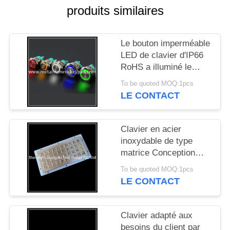
SITE
produits similaires
PRIVACY
Le bouton imperméable
POLICY
LED de clavier d'IP66
RoHS a illuminé le
bouton en métal
To be quoted MOQ:1pcs
LE CONTACT
Clavier en acier
inoxydable de type
matrice Conception
personnalisée avec 40
To be quoted MOQ:1pcs
boutons pinpad
LE CONTACT
Clavier adapté aux
besoins du client par