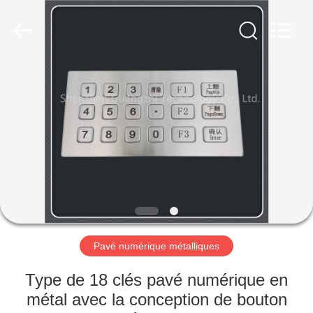
technology
co.,
ltd..
All
Rights
Reserved.
Developed
by
MAISON
ECER
PRODUITS
AU
SUJET
DE
NOUS
Pavé numérique métalliques
VISITE
Type de 18 clés pavé numérique en
D'USINE
métal avec la conception de bouton