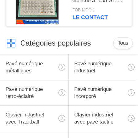
étanche à l'eau GZ-
C001055 R232
FOB MOQ:1
interface
LE CONTACT
Catégories populaires
Tous
Pavé numérique
Pavé numérique
métalliques
industriel
Pavé numérique
Pavé numérique
rétro-éclairé
incorporé
Clavier industriel
Clavier industriel
avec Trackball
avec pavé tactile