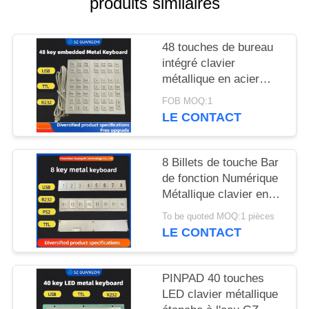
produits similaires
SITE
48 touches de bureau
PRIVACY
intégré clavier
POLICY
métallique en acier
inoxydable interface
FOB MOQ:1
USB GZ-B035013
LE CONTACT
8 Billets de touche Bar
de fonction Numérique
Métallique clavier en
acier inoxydable 304
To be quoted MOQ:1 pièces
Side Key Pinpad
LE CONTACT
PINPAD 40 touches
LED clavier métallique