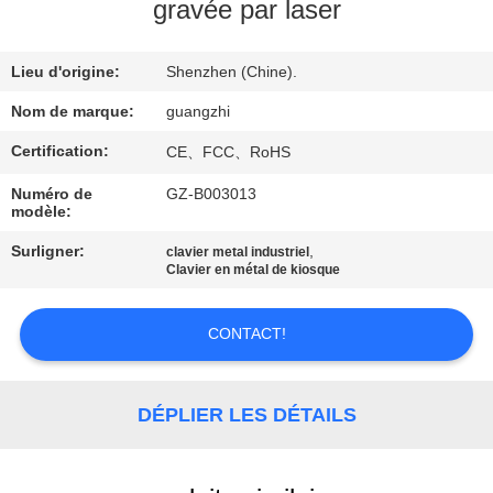
gravée par laser
CONTRÔLE
Lieu d'origine:
Shenzhen (Chine).
DE
QUALITÉ
Nom de marque:
guangzhi
Certification:
CE、FCC、RoHS
CONTACTEZ-
Numéro de
GZ-B003013
modèle:
NOUS
Surligner:
,
clavier metal industriel
Clavier en métal de kiosque
DEMANDEZ
UNE
CONTACT!
CITATION
DÉPLIER LES DÉTAILS
PLAN
DU