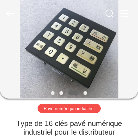
guangzhi
technology
co.,
ltd..
All
Rights
Reserved.
Developed
MAISON
by
ECER
PRODUITS
AU
SUJET
DE
NOUS
Pavé numérique industriel
VISITE
Type de 16 clés pavé numérique
D'USINE
industriel pour le distributeur