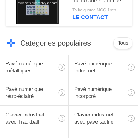
membrane 2.0mm de
film de pot en métal
To be quoted MOQ:1pcs
d'ANIMAL FAMILIER
LE CONTACT
Catégories populaires
Tous
Pavé numérique
Pavé numérique
métalliques
industriel
Pavé numérique
Pavé numérique
rétro-éclairé
incorporé
Clavier industriel
Clavier industriel
avec Trackball
avec pavé tactile