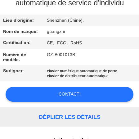
automatique de service d'individu
CONTRÔLE
Lieu d'origine:
Shenzhen (Chine).
DE
QUALITÉ
Nom de marque:
guangzhi
Certification:
CE、FCC、RoHS
CONTACTEZ-
Numéro de
GZ-B001013B
modèle:
NOUS
Surligner:
,
clavier numérique automatique de porte
clavier de distributeur automatique
DEMANDEZ
UNE
CONTACT!
CITATION
DÉPLIER LES DÉTAILS
PLAN
DU