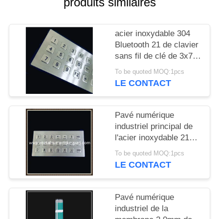
produits similaires
SITE
acier inoxydable 304
PRIVACY
Bluetooth 21 de clavier
POLICY
sans fil de clé de 3x7
Matrix
To be quoted MOQ:1pcs
LE CONTACT
Pavé numérique
industriel principal de
l'acier inoxydable 21
3x7 Matrix
To be quoted MOQ:1pcs
LE CONTACT
Pavé numérique
industriel de la