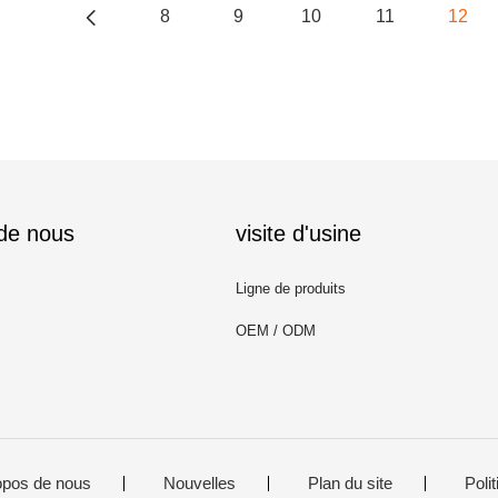
8
9
10
11
12
 de nous
visite d'usine
Ligne de produits
OEM / ODM
opos de nous
Nouvelles
Plan du site
Polit