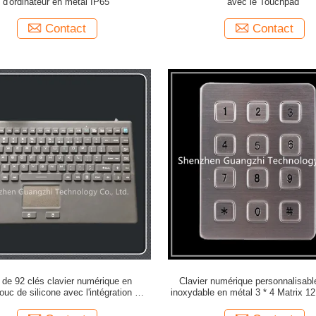
d'ordinateur en métal IP65
avec le Touchpad
Contact
Contact
 de 92 clés clavier numérique en
Clavier numérique personnalisable
uc de silicone avec l'intégration de
inoxydable en métal 3 * 4 Matrix 12
souris de Touchpad