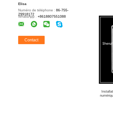
Elisa
Numéro de téléphone :
86-755-
29918172
WhatsApp :
+8618807551088
Contact
Installa
numériqu