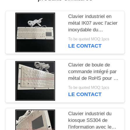
SITE
Clavier industriel en
PRIVACY
métal IK07 avec l'acier
POLICY
inoxydable du
Touchpad 304
To be quoted MOQ:1pcs
LE CONTACT
Clavier de boule de
commande intégré par
métal de RoHS pour le
kiosque industriel de
To be quoted MOQ:1pcs
l'information
LE CONTACT
Clavier industriel du
kiosque SS304 de
l'information avec le