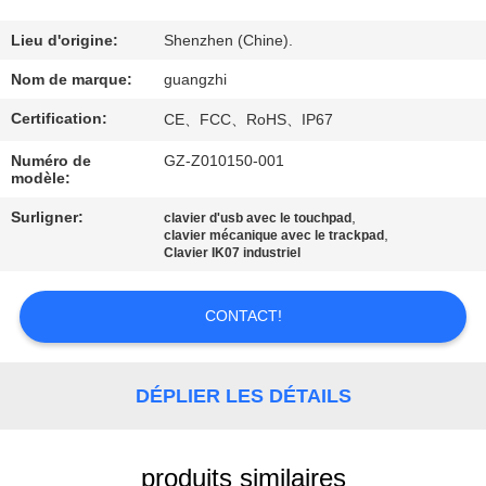
CONTRÔLE
Lieu d'origine:
Shenzhen (Chine).
DE
Nom de marque:
guangzhi
QUALITÉ
Certification:
CE、FCC、RoHS、IP67
Numéro de
GZ-Z010150-001
CONTACTEZ-
modèle:
NOUS
Surligner:
,
clavier d'usb avec le touchpad
,
clavier mécanique avec le trackpad
Clavier IK07 industriel
DEMANDEZ
UNE
CONTACT!
CITATION
DÉPLIER LES DÉTAILS
PLAN
DU
produits similaires