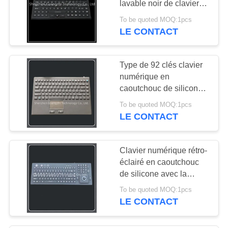
lavable noir de clavier et
de souris
To be quoted MOQ:1pcs
LE CONTACT
Type de 92 clés clavier
numérique en
caoutchouc de silicone
avec l'intégration de
To be quoted MOQ:1pcs
souris de Touchpad
LE CONTACT
Clavier numérique rétro-
éclairé en caoutchouc
de silicone avec la
souris de grande
To be quoted MOQ:1pcs
précision de boule de
LE CONTACT
commande flexible