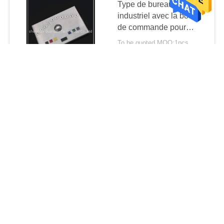
Type de bureau clavier
industriel avec la boule
de commande pour
l'équipement de service
To be quoted MOQ:1pcs
d'individu
LE CONTACT
Type mécanique
titanique plaqué de clés
de la surface 68 de noir
de clavier
To be quoted MOQ:1pcs
LE CONTACT
Clavier en U adapté aux
besoins du client anti-
vieillissement pour la
machine de service
To be quoted MOQ:1pcs
d'individu d'atmosphère
LE CONTACT