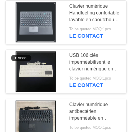
Clavier numérique
Handfeeling confortable
lavable en caoutchouc
de silicone d'interface
To be quoted MOQ:1pcs
d'Usb
LE CONTACT
USB 106 clés
imperméabilisent le
clavier numérique en
caoutchouc de silicone
To be quoted MOQ:1pcs
de clavier de silicone
LE CONTACT
pour le matériel médical
Clavier numérique
antibactérien
imperméable en
caoutchouc de silicone
To be quoted MOQ:1pcs
pour l'équipement