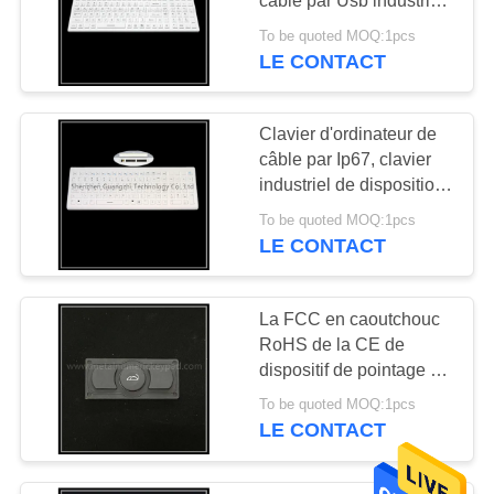
câble par Usb industriel
blanc
To be quoted MOQ:1pcs
LE CONTACT
Clavier d'ordinateur de
câble par Ip67, clavier
industriel de disposition
de contrat de silicone
To be quoted MOQ:1pcs
LE CONTACT
La FCC en caoutchouc
RoHS de la CE de
dispositif de pointage de
la boule de commande
To be quoted MOQ:1pcs
IP67 de silicium a
LE CONTACT
approuvé