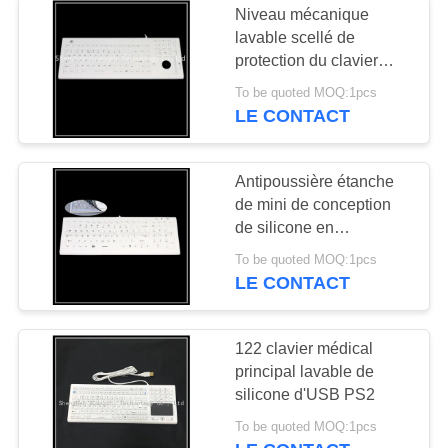
Niveau mécanique
lavable scellé de
protection du clavier
Ip68 de silicagel
To be quoted MOQ:1pcs
LE CONTACT
Antipoussière étanche
de mini de conception
de silicone en
caoutchouc de clavier
To be quoted MOQ:1pcs
numérique disposition
LE CONTACT
de contrat
122 clavier médical
principal lavable de
silicone d'USB PS2
To be quoted MOQ:1pcs