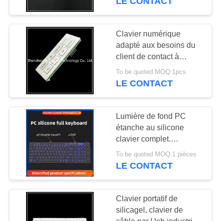
LE CONTACT
Clavier numérique
adapté aux besoins du
client de contact à
membrane, clavier
To be quoted MOQ:1pcs
numérique gravant en
LE CONTACT
refief en caoutchouc de
silicone d'animal familier
de Mfg
Lumière de fond PC
étanche au silicone
clavier complet.
Équipement médical
To be quoted MOQ:1 pièces
spécifique pinpad
LE CONTACT
clavier en caoutchouc
clavier en caoutchouc
silicone à haute
Clavier portatif de
température clavier en
silicagel, clavier de
caoutchouc sur mesure.