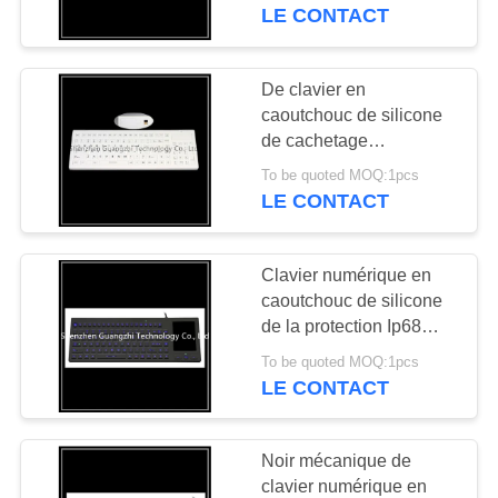
approbations
LE CONTACT
imperméables de la CE
CONTRÔLE
de clavier d'Usb
DE
De clavier en
QUALITÉ
caoutchouc de silicone
de cachetage
approbations
To be quoted MOQ:1pcs
CONTACTEZ-
dynamiques de la CE de
LE CONTACT
la connexion Usb ou
NOUS
Ps2
Clavier numérique en
DEMANDEZ
caoutchouc de silicone
UNE
de la protection Ip68
avec le Touchpad
CITATION
To be quoted MOQ:1pcs
éclairé à contre-jour
LE CONTACT
mené résistant à l'usure
PLAN
Noir mécanique de
DU
clavier numérique en