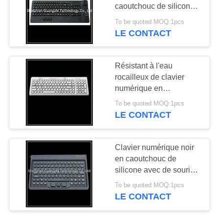
SITE
caoutchouc de silicone
pour l'équipement
To be quoted MOQ:1pcs
industriel lavable
LE CONTACT
PRIVACY
POLICY
Résistant à l'eau
rocailleux de clavier
numérique en
caoutchouc de silicone
To be quoted MOQ:1pcs
avec 109 boutons
LE CONTACT
compacts
Clavier numérique noir
en caoutchouc de
silicone avec de souris
de boule de commande
To be quoted MOQ:1pcs
la connexion Usb ou
LE CONTACT
Ps2 normale