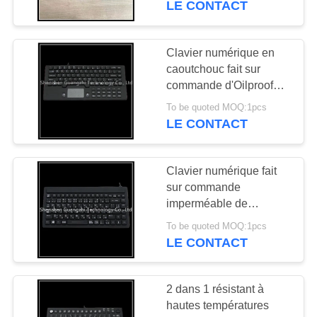
LE CONTACT
d'hôpital
Clavier numérique en
caoutchouc fait sur
commande d'Oilproof
avec antipoussière
To be quoted MOQ:1pcs
imperméable d'écran
LE CONTACT
tactile de souris
Clavier numérique fait
sur commande
imperméable de
silicone, clavier médical
To be quoted MOQ:1pcs
de connexion d'interface
LE CONTACT
d'Usb
2 dans 1 résistant à
hautes températures