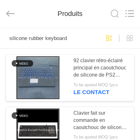
technology
co.,
ltd..
All
Produits
Rights
Reserved.
Developed
by
MAISON
ECER
silicone rubber keyboard
PRODUITS
92 clavier rétro-éclairé
principal en caoutchouc
AU
de silicone de PS2
SUJET
USB1.1
To be quoted MOQ:1pcs
DE
LE CONTACT
NOUS
Clavier fait sur
commande en
VISITE
caoutchouc de silicone
D'USINE
d'impression,
To be quoted MOQ:1pcs