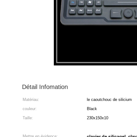
Détail Infomation
Matériau:
le caoutchouc de silicium
couleur:
Black
Taille:
230x150x10
Mettre en évidence:
clavier de silicagel
clav
,