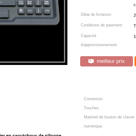
c
Délai de livraison:
2
Conditions de paiement:
T
Capacité
1
d'approvisionnement:
meilleur prix
Connexion:
Touches:
Matériel de bouton de clavier
numérique:
ier en caoutchouc de silicone