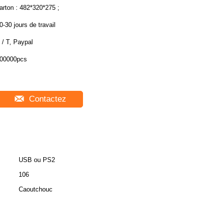
arton : 482*320*275 ;
0-30 jours de travail
 / T, Paypal
00000pcs
Contactez
USB ou PS2
106
Caoutchouc