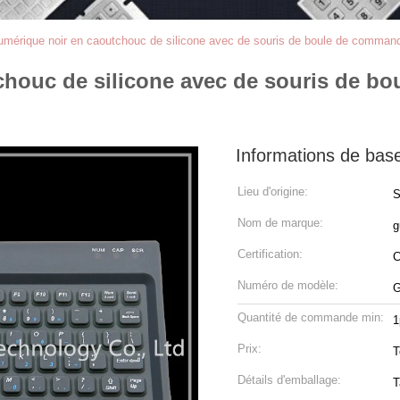
numérique noir en caoutchouc de silicone avec de souris de boule de comma
chouc de silicone avec de souris de b
Informations de bas
Lieu d'origine:
S
Nom de marque:
g
Certification:
Numéro de modèle:
G
Quantité de commande min:
1
Prix:
T
Détails d'emballage:
T