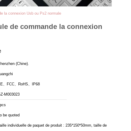
nde la connexion Usb ou Ps2 normale
oule de commande la connexion
e
henzhen (Chine).
uangzhi
CE、FCC、RoHS、IP68
Z-M003023
pcs
o be quoted
aille individuelle de paquet de produit : 235*150*50mm, taille de