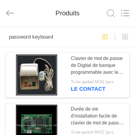
guangzhi
technology
co.,
ltd..
Produits
All
Rights
Reserved.
Developed
MAISON
by
ECER
password keyboard
PRODUITS
Clavier de mot de passe
de Digital de banque
AU
programmable avec le
SUJET
type de touches fonction
To be quoted MOQ:1pcs
14 de voix
DE
LE CONTACT
NOUS
Durée de vie
d'installation facile de
VISITE
clavier de mot de passe
D'USINE
en métal de circuit de
To be quoted MOQ:1pcs