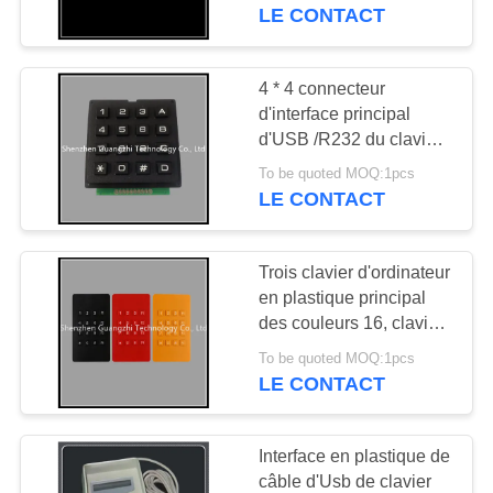
carte PCB longue
LE CONTACT
CONTRÔLE
DE
4 * 4 connecteur
QUALITÉ
d'interface principal
d'USB /R232 du clavier
d'ordinateur de Matrix 16
To be quoted MOQ:1pcs
CONTACTEZ-
en plastique industriels
LE CONTACT
NOUS
Trois clavier d'ordinateur
DEMANDEZ
en plastique principal
UNE
des couleurs 16, clavier
numérique de nombre
CITATION
To be quoted MOQ:1pcs
de cabine de téléphone
LE CONTACT
public
PLAN
Interface en plastique de
DU
câble d'Usb de clavier