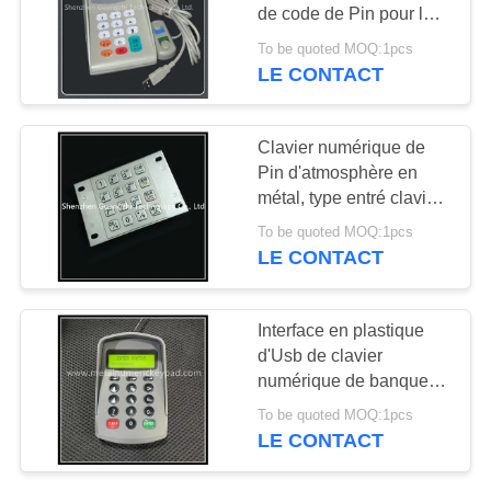
SITE
de code de Pin pour le
système électronique de
To be quoted MOQ:1pcs
paiement
LE CONTACT
PRIVACY
POLICY
Clavier numérique de
Pin d'atmosphère en
métal, type entré clavier
numérique de mot de
To be quoted MOQ:1pcs
passe pour le kiosque
LE CONTACT
Interface en plastique
d'Usb de clavier
numérique de banque
de compteur de mot de
To be quoted MOQ:1pcs
passe d'entrée avec
LE CONTACT
l'affichage