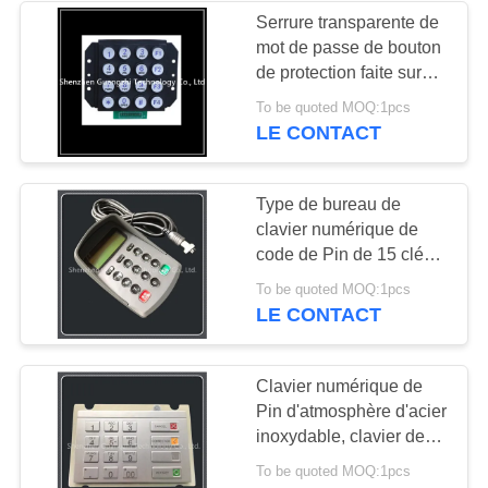
Serrure transparente de
mot de passe de bouton
de protection faite sur
commande en alliage de
To be quoted MOQ:1pcs
zinc de clavier pour le
LE CONTACT
téléphone public
Type de bureau de
clavier numérique de
code de Pin de 15 clés
avec l'interface de tête
To be quoted MOQ:1pcs
d'aviation de 4 noyaux
LE CONTACT
Clavier numérique de
Pin d'atmosphère d'acier
inoxydable, clavier de
câble chiffré avec la
To be quoted MOQ:1pcs
puce incorporée de