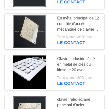
LE CONTACT
sécurité
En métal principal de 12
contrôle d'accès
mécanique de clavier
atmosphères pour
To be quoted MOQ:1pcs
l'équipement de service
LE CONTACT
d'individu
Clavier industriel étiré
en métal de clés du
kiosque 20 avec
l'interface d'USB
To be quoted MOQ:1pcs
LE CONTACT
clavier rétro-éclairé
principal d'acier