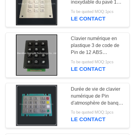
inoxydable du pavé 12
numérique de 121.5mm
To be quoted MOQ:1pcs
LE CONTACT
Clavier numérique en
plastique 3 de code de
Pin de 12 ABS
principaux * 4
To be quoted MOQ:1pcs
connecteur d'aviation de
LE CONTACT
noyau de Matrix 4
Durée de vie de clavier
numérique de Pin
d'atmosphère de banque
longue, clavier de Pin
To be quoted MOQ:1pcs
d'atmosphère avec
LE CONTACT
l'incidence forte