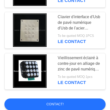
LE CONTACT
kiosque
Clavier d'interface d'Usb
de pavé numérique
d'Usb de l'acier
inoxydable 304
To be quoted MOQ:1PCS
LE CONTACT
Vieillissement éclairé à
contre-jour en alliage de
zinc de pavé numérique
résistant avec le cadre
To be quoted MOQ:1pcs
d'ABS
LE CONTACT
CONTACT!