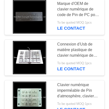
Marque d'OEM de
clavier numérique de
code de Pin de PC pour
l'équipement d'enquête
To be quoted MOQ:1pcs
de l'information publique
LE CONTACT
Connexion d'Usb de
matière plastique de
clavier numérique de
code de Pin de kiosque
To be quoted MOQ:1pcs
pour la collection de
LE CONTACT
péage de route
Clavier numérique
imperméable de Pin
d'atmosphère, clavier
numérique chiffré par
To be quoted MOQ:1pcs
installation facile pour le