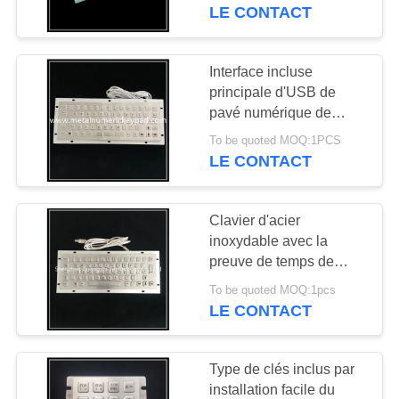
kiosque/ascenseur/atmosphè
LE CONTACT
CONTRÔLE
DE
Interface incluse
QUALITÉ
principale d'USB de
pavé numérique de
l'acier inoxydable 68
To be quoted MOQ:1PCS
CONTACTEZ-
avec la fonction F-N
LE CONTACT
NOUS
Clavier d'acier
DEMANDEZ
inoxydable avec la
UNE
preuve de temps de
connexion d'Usb avec
CITATION
To be quoted MOQ:1pcs
des touches de fonction
LE CONTACT
F-N
PLAN
Type de clés inclus par
DU
installation facile du