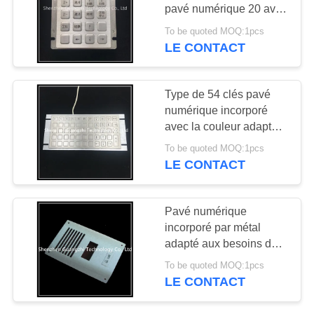
SITE
pavé numérique 20 avec
l'interface d'Usb
To be quoted MOQ:1pcs
LE CONTACT
PRIVACY
POLICY
Type de 54 clés pavé
numérique incorporé
avec la couleur adaptée
aux besoins du client de
To be quoted MOQ:1pcs
police de bouton
LE CONTACT
Pavé numérique
incorporé par métal
adapté aux besoins du
client pour le système de
To be quoted MOQ:1pcs
contrôle d'accès
LE CONTACT