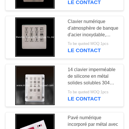
LE CONTACT
Clavier numérique
d'atmosphère de banque
d'acier inoxydable,
clavier antipoussière de
To be quoted MOQ:1pcs
distributeur automatique
LE CONTACT
de billets
14 clavier imperméable
de silicone en métal
solides solubles 304
rétro-éclairés de clé
To be quoted MOQ:1pcs
LE CONTACT
Pavé numérique
incorporé par métal avec