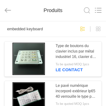
guangzhi
technology
co.,
ltd..
Produits
All
Rights
Reserved.
Developed
MAISON
by
ECER
embedded keyboard
PRODUITS
Type de boutons du
clavier inclus par métal
AU
industriel 16, clavier de
SUJET
police à la carte
To be quoted MOQ:1pcs
DE
LE CONTACT
NOUS
Le pavé numérique
incorporé extérieur Ip65
VISITE
40 verrouille le type pour
D'USINE
le
To be quoted MOQ:1pcs