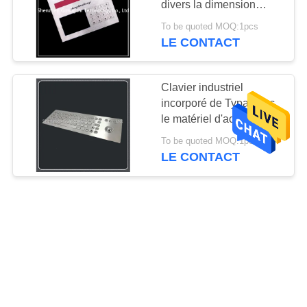
divers la dimension
adaptée aux besoins du
To be quoted MOQ:1pcs
client de modèle par
LE CONTACT
panneau
Clavier industriel
incorporé de Typa avec
le matériel d'acier
inoxydable de la boule
To be quoted MOQ:1pcs
de commande 304
LE CONTACT
Le pavé numérique
incorporé par interface
Ip65 d'Usb
imperméabilisent le
To be quoted MOQ:1pcs
matériel en métal de
LE CONTACT
catégorie