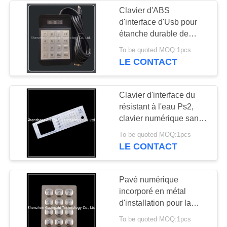
Clavier d'ABS
d'interface d'Usb pour
étanche durable de
machine de billet
To be quoted MOQ:1pcs
d'autobus
LE CONTACT
Clavier d'interface du
résistant à l'eau Ps2,
clavier numérique sans
fil d'acier inoxydable
To be quoted MOQ:1pcs
LE CONTACT
Pavé numérique
incorporé en métal
d'installation pour la
porte de sécurité de
To be quoted MOQ:1pcs
banque