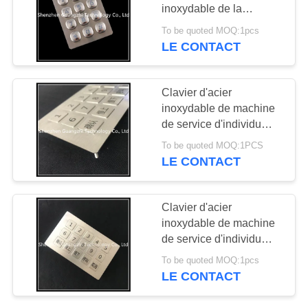
SITE
inoxydable de la
disposition 3x4 pour le
To be quoted MOQ:1pcs
système d'entrée de
LE CONTACT
25
PRIVACY
téléphone public
Clavier industriel
POLICY
Clavier d'acier
avec Trackball
inoxydable de machine
de service d'individu
imperméable pour le
To be quoted MOQ:1PCS
contrôleur à distance
LE CONTACT
20
Clavier d'acier
Clavier industriel
inoxydable de machine
de service d'individu
avec pavé tactile
garantie de 1 an pour le
To be quoted MOQ:1pcs
contrôleur à distance
LE CONTACT