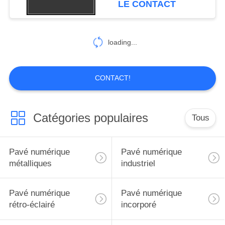
LE CONTACT
l'information
30
clavier d'acier
loading...
inoxydable
CONTACT!
Catégories populaires
Tous
19
Le Pin codent le
Pavé numérique
Pavé numérique
clavier numérique
métalliques
industriel
Pavé numérique
Pavé numérique
rétro-éclairé
incorporé