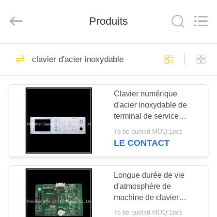
guangzhi
technology
co.,
ltd..
Produits
All
Rights
Reserved.
Developed
MAISON
by
91
ECER
clavier d'acier inoxydable
Pavé numérique
PRODUITS
métalliques
Clavier numérique
d'acier inoxydable de
AU
terminal de service
SUJET
d'individu, clavier en
To be quoted MOQ:1pcs
métal avec l'écran
DE
LE CONTACT
34
NOUS
Pavé numérique
Longue durée de vie
d'atmosphère de
VISITE
industriel
machine de clavier
D'USINE
numérique de carte PCB
To be quoted MOQ:1pcs