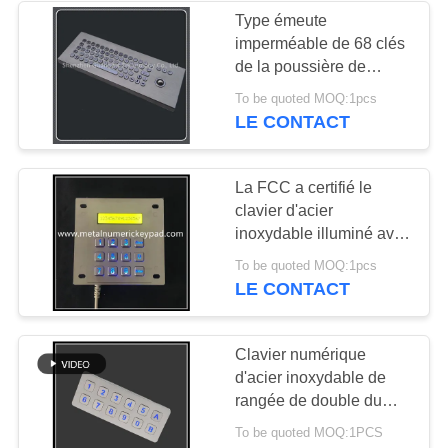
Type émeute
imperméable de 68 clés
26
de la poussière de
dispositif de
clavier d'acier
To be quoted MOQ:1pcs
inoxydable résistante
LE CONTACT
pointage Trackball
La FCC a certifié le
clavier d'acier
inoxydable illuminé avec
l'indicateur de LED
9
To be quoted MOQ:1pcs
LE CONTACT
clavier étanche
Clavier numérique
d'acier inoxydable de
rangée de double du
contre-jour IP65 de LED
To be quoted MOQ:1PCS
pour le kiosque de