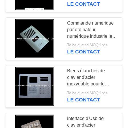
volume léger de carte de
LE CONTACT
petit
CONTRÔLE
DE
Commande numérique
33
QUALITÉ
par ordinateur
Pavé numérique
numérique industrielle
de clavier d'acier
rétro-éclairé
To be quoted MOQ:1pcs
CONTACTEZ-
inoxydable usinant
LE CONTACT
automatiquement des
NOUS
pièces
Biens étanches de
DEMANDEZ
clavier d'acier
UNE
inoxydable pour le
15
meuble de rangement
CITATION
To be quoted MOQ:1pcs
Pavé numérique
de supermarché
LE CONTACT
incorporé
PLAN
interface d'Usb de
DU
clavier d'acier