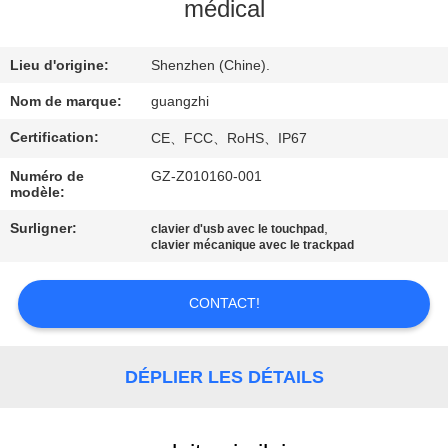
médical
CONTRÔLE
Lieu d'origine:
Shenzhen (Chine).
DE
QUALITÉ
Nom de marque:
guangzhi
Certification:
CE、FCC、RoHS、IP67
CONTACTEZ-
Numéro de
GZ-Z010160-001
modèle:
NOUS
Surligner:
,
clavier d'usb avec le touchpad
clavier mécanique avec le trackpad
DEMANDEZ
UNE
CONTACT!
CITATION
DÉPLIER LES DÉTAILS
PLAN
DU