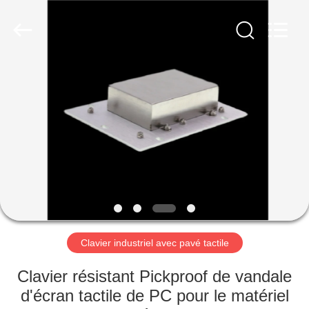
guangzhi
technology
co.,
ltd..
All
Rights
Reserved.
Developed
MAISON
by
ECER
PRODUITS
AU
SUJET
DE
NOUS
Clavier industriel avec pavé tactile
VISITE
Clavier résistant Pickproof de vandale
D'USINE
d'écran tactile de PC pour le matériel