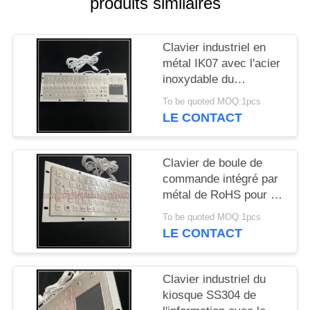
produits similaires
SITE
Clavier industriel en
PRIVACY
métal IK07 avec l'acier
POLICY
inoxydable du
Touchpad 304
To be quoted MOQ:1pcs
LE CONTACT
Clavier de boule de
commande intégré par
métal de RoHS pour le
kiosque industriel de
To be quoted MOQ:1pcs
l'information
LE CONTACT
Clavier industriel du
kiosque SS304 de