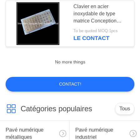
Clavier en acier
inoxydable de type
matrice Conception
personnalisée avec 40
To be quoted MOQ:1pcs
boutons pinpad
LE CONTACT
No more things
CONTACT!
Catégories populaires
Tous
Pavé numérique
Pavé numérique
métalliques
industriel