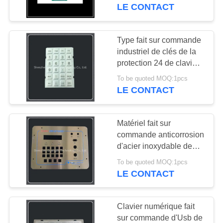
zinc de clavier pour le
LE CONTACT
téléphone public
CONTRÔLE
DE
Type fait sur commande
QUALITÉ
industriel de clés de la
protection 24 de clavier
pour le panneau en
To be quoted MOQ:1pcs
CONTACTEZ-
métal de contrôle
LE CONTACT
d'accès
NOUS
Matériel fait sur
DEMANDEZ
commande anticorrosion
UNE
d'acier inoxydable de
protection de clavier
CITATION
To be quoted MOQ:1pcs
aucune bosselures
LE CONTACT
évidentes
PLAN
Clavier numérique fait
DU
sur commande d'Usb de