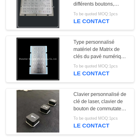
SITE
différents boutons,
clavier principal d'acier
To be quoted MOQ:1pcs
inoxydable 33
LE CONTACT
PRIVACY
industriels
POLICY
Type personnalisé
matériel de Matrix de
clés du pavé numérique
21 en métal d'acier
To be quoted MOQ:1pcs
inoxydable de Sus304
LE CONTACT
Clavier personnalisé de
clé de laser, clavier de
bouton de commutateur
de couverture de
To be quoted MOQ:1pcs
silicagel
LE CONTACT