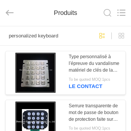
technology
co.,
ltd..
Produits
All
Rights
Reserved.
Developed
by
MAISON
ECER
personalized keyboard
PRODUITS
Type personnalisé à
l'épreuve du vandalisme
AU
matériel de clés de la
SUJET
borne 20 du clavier 9
To be quoted MOQ:1pcs
d'acier inoxydable
DE
LE CONTACT
NOUS
Serrure transparente de
mot de passe de bouton
VISITE
de protection faite sur
D'USINE
commande en alliage de
To be quoted MOQ:1pcs