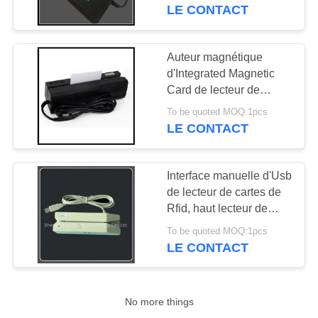
la sonnerie
LE CONTACT
CONTRÔLE
DE
Auteur magnétique
QUALITÉ
d'Integrated Magnetic
Card de lecteur de
cartes du CEI 7811
To be quoted MOQ:1pcs
CONTACTEZ-
RFID
LE CONTACT
NOUS
Interface manuelle d'Usb
DEMANDEZ
de lecteur de cartes de
UNE
Rfid, haut lecteur de
cartes de position de
CITATION
To be quoted MOQ:1pcs
fiabilité
LE CONTACT
PLAN
DU
No more things