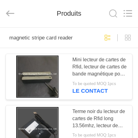
technology
co.,
ltd..
All
Produits
Rights
Reserved.
Developed
by
MAISON
ECER
magnetic stripe card reader
PRODUITS
Mini lecteur de cartes de
Rfid, lecteur de cartes de
AU
bande magnétique pour
SUJET
la caisse enregistreuse
To be quoted MOQ:1pcs
de restaurant
DE
LE CONTACT
NOUS
Terme noir du lecteur de
cartes de Rfid long
VISITE
13.56mhz, lecteur de
D'USINE
cartes sans contact avec
To be quoted MOQ:1pcs